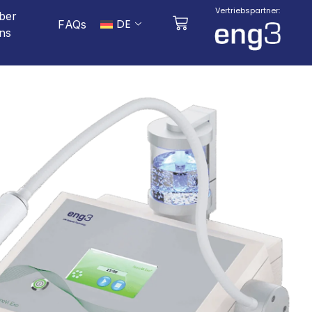
Vertriebspartner:
ber
DE
FAQs
ns