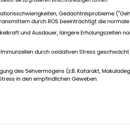
 bevor sie zu größeren Einschränkungen führen.
ations­schwierigkeiten, Gedächtnis­probleme ("Geh
nsmittern durch ROS beeinträchtigt die normale 
elkraft und Ausdauer, längere Erholungszeiten na
 Immunzellen durch oxidativen Stress geschwächt s
igung des Sehvermögens (z.B. Katarakt, Makulade
n Stress in den empfindlichen Geweben.