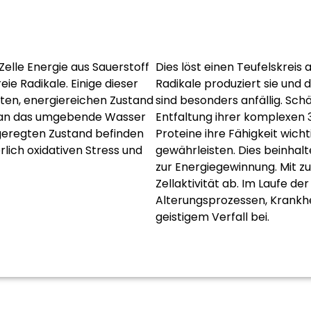
Zelle Energie aus Sauerstoff
Dies löst einen Teufelskreis a
ie Radikale. Einige dieser
Radikale produziert sie und 
gten, energiereichen Zustand
sind besonders anfällig. Sch
e an das umgebende Wasser
Entfaltung ihrer komplexen 3
ngeregten Zustand befinden
Proteine ihre Fähigkeit wich
rlich oxidativen Stress und
gewährleisten. Dies beinhal
zur Energiegewinnung. Mit 
Zellaktivität ab. Im Laufe de
Alterungsprozessen, Krankh
geistigem Verfall bei.