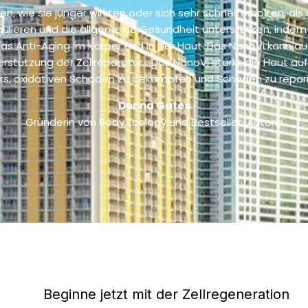
, wie sie jünger wirkten oder sich sehr schnell erholten, a
ulieren und die allgemeine Gesundheit unterstützen, indem e
as Anti-Aging im Körper und in der Haut. Das NanoVi kann auc
erstützung der Zellreparatur… Das NanoVi stärkt die Haut auf
rs, oxidativen Schaden zu bekämpfen und Schäden zu repari
Donna Gates
Gründerin von Body Ecology und Bestseller-Autorin
Beginne jetzt mit der Zellregeneration