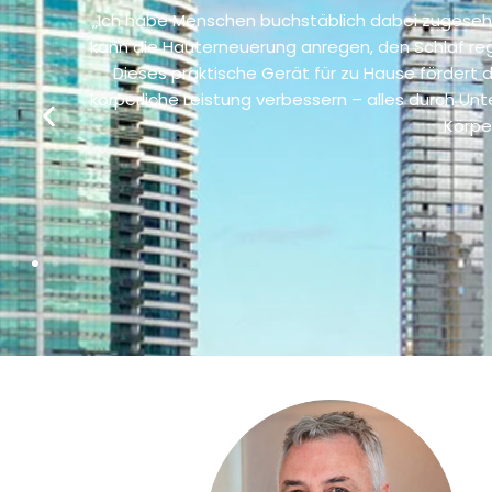
„Ich habe Menschen buchstäblich dabei zugesehen
on von
kann die Hauterneuerung anregen, den Schlaf reg
 und
Dieses praktische Gerät für zu Hause fördert d
körperliche Leistung verbessern – alles durch Unt
Körpe