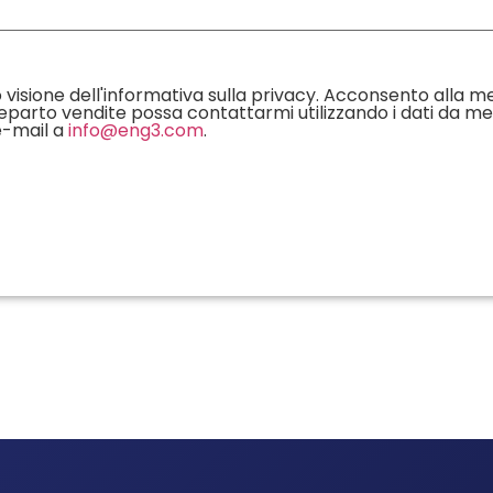
 visione dell'informativa sulla privacy. Acconsento alla me
arto vendite possa contattarmi utilizzando i dati da me fo
e-mail a
info@eng3.com
.