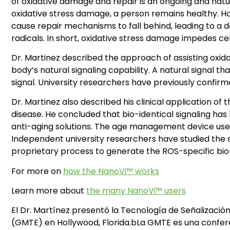
of oxidative damage and repair is an ongoing and nat
oxidative stress damage, a person remains healthy. Ho
cause repair mechanisms to fall behind, leading to a de
radicals. In short, oxidative stress damage impedes cellu
Dr. Martinez described the approach of assisting oxi
body’s natural signaling capability. A natural signal 
signal. University researchers have previously confirm
Dr. Martinez also described his clinical application
disease. He concluded that bio-identical signaling has 
anti-aging solutions. The age management device used 
Independent university researchers have studied the sig
proprietary process to generate the ROS-specific bio-id
For more on
how the NanoVi™ works
Learn more about
the many NanoVi™ users
El Dr. Martínez presentó la Tecnología de Señalizació
(GMTE) en Hollywood, Florida.bLa GMTE es una confer