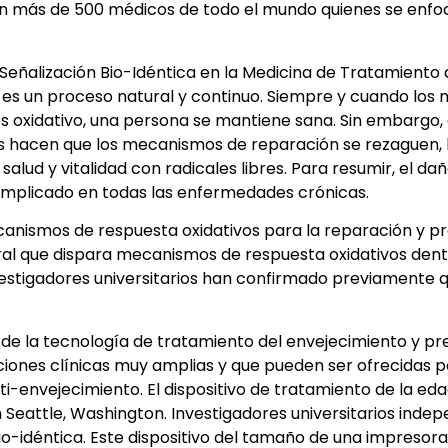
ron más de 500 médicos de todo el mundo quienes se enf
 Señalización Bio-Idéntica en la Medicina de Tratamiento d
ón es un proceso natural y continuo. Siempre y cuando lo
rés oxidativo, una persona se mantiene sana. Sin embargo,
les hacen que los mecanismos de reparación se rezaguen, 
alud y vitalidad con radicales libres. Para resumir, el da
 implicado en todas las enfermedades crónicas.
 mecanismos de respuesta oxidativos para la reparación y 
ral que dispara mecanismos de respuesta oxidativos dent
vestigadores universitarios han confirmado previamente q
a de la tecnología de tratamiento del envejecimiento y pr
caciones clínicas muy amplias y que pueden ser ofrecidas
envejecimiento. El dispositivo de tratamiento de la edad u
Seattle, Washington. Investigadores universitarios indep
io-idéntica. Este dispositivo del tamaño de una impresora