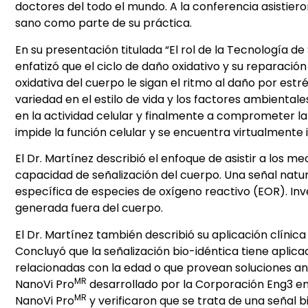
doctores del todo el mundo. A la conferencia asistie
sano como parte de su práctica.
En su presentación titulada “El rol de la Tecnología de
enfatizó que el ciclo de daño oxidativo y su reparaci
oxidativa del cuerpo le sigan el ritmo al daño por est
variedad en el estilo de vida y los factores ambienta
en la actividad celular y finalmente a comprometer la s
impide la función celular y se encuentra virtualmente
El Dr. Martínez describió el enfoque de asistir a los
capacidad de señalización del cuerpo. Una señal natu
específica de especies de oxígeno reactivo (EOR). In
generada fuera del cuerpo.
El Dr. Martínez también describió su aplicación clínic
Concluyó que la señalización bio-idéntica tiene apli
relacionadas con la edad o que provean soluciones anti-
MR
NanoVi Pro
desarrollado por la Corporación Eng3 en 
MR
NanoVi Pro
y verificaron que se trata de una señal b