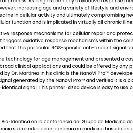
ural process. As long as the body’s oxidative response m
wever, increasing age and a variety of lifestyle and env
cline in cellular activity and ultimately compromising hea
lar function and is implicated in virtually all chronic illne
dative response mechanisms for cellular repair and prote
that triggers oxidative response mechanisms within the cel
ed that this particular ROS-specific anti-oxidant signal 
 of the technology for age management and presented a ca
broad clinical applications and could be offered by any ph
by Dr. Martinez in his clinic is the NanoVi Pro™ develope
nal generated by the NanoVi Pro™ and verified it is a bio
entical signal. This printer-sized device is easy to use 
n Bio-Idéntica en la conferencia del Grupo de Medicina d
encia sobre educación continua en medicina basada en e