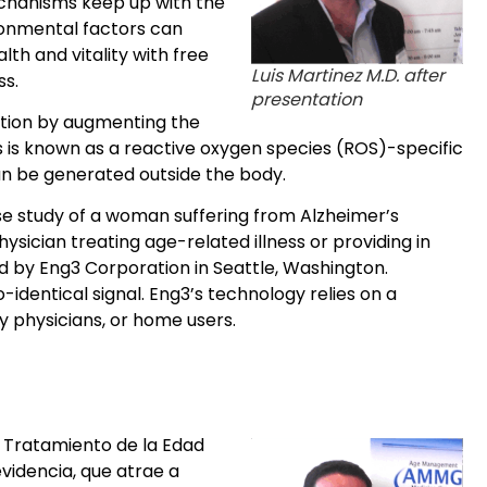
echanisms keep up with the
ironmental factors can
lth and vitality with free
Luis Martinez M.D. after
ss.
presentation
ction by augmenting the
ls is known as a reactive oxygen species (ROS)-specific
can be generated outside the body.
se study of a woman suffering from Alzheimer’s
ysician treating age-related illness or providing in
d by Eng3 Corporation in Seattle, Washington.
-identical signal. Eng3’s technology relies on a
by physicians, or home users.
e Tratamiento de la Edad
videncia, que atrae a